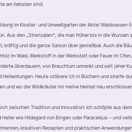
te am liebsten sind.
dung im Kloster- und Umweltgarten der Abtei Waldsassen öf
ün. Aus den „Strenzalarn“, die man früher bis in die Wurzeln 
, kräftig und die ganze Saison über genießbar. Auch die Bä
 Holz im Wald, Werkstoff in der Werkstatt oder Feuer im Ofen
derte überdauern, von Brauchtum umrankt und seit jeher Kult
d Heilwirkungen. Heute stöbere ich in Büchern und streife du
en und wo die Wildkräuter mir meine Heimat neu erschlosse
ich zwischen Tradition und Innovation: Ich schöpfe aus de
nd Heiler wie Hildegard von Bingen oder Paracelsus – und ver
rimenten, kreativen Rezepten und praktischen Anwendungen