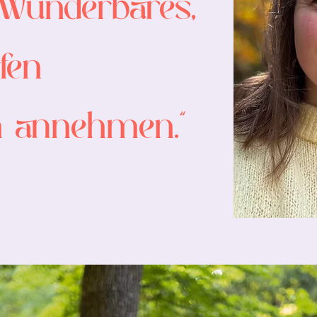
 Wunderbares,
fen
h annehmen."