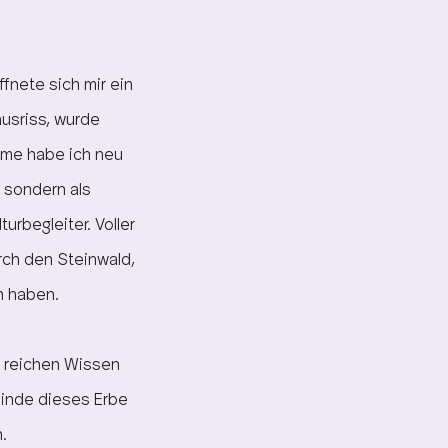
fnete sich mir ein
ausriss, wurde
ume habe ich neu
, sondern als
urbegleiter. Voller
rch den Steinwald,
n haben.
m reichen Wissen
binde dieses Erbe
.